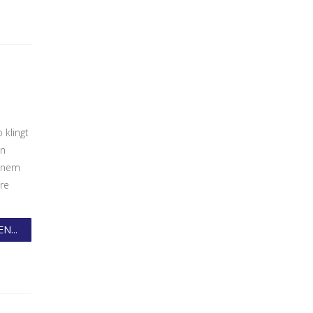
 klingt
en
einem
re
N...