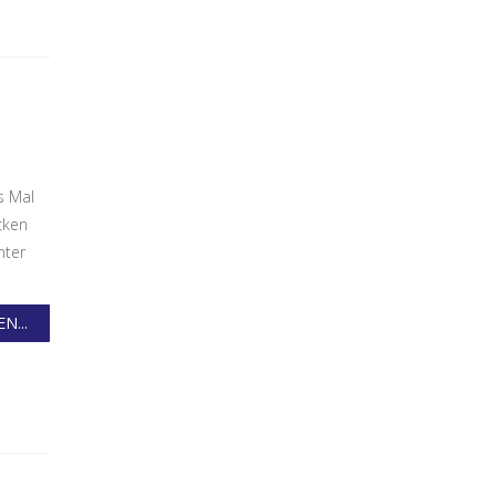
s Mal
cken
nter
N...