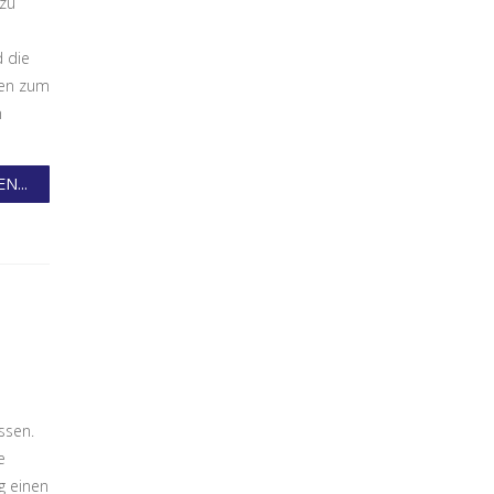
azu
 die
gen zum
n
N...
ssen.
e
g einen