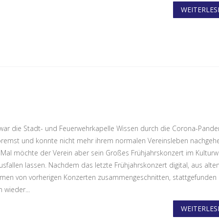
WEITERLESE
war die Stadt- und Feuerwehrkapelle Wissen durch die Corona-Pand
remst und konnte nicht mehr ihrem normalen Vereinsleben nachgehe
s Mal möchte der Verein aber sein Großes Frühjahrskonzert im Kulturw
usfallen lassen. Nachdem das letzte Frühjahrskonzert digital, aus alte
men von vorherigen Konzerten zusammengeschnitten, stattgefunden 
n wieder...
WEITERLESE