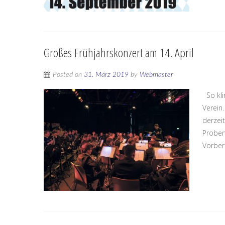
Großes Frühjahrskonzert am 14. April
Posted on
31. März 2019
by
Webmaster
So kli
Verein.
derzei
Proben
Vorbere