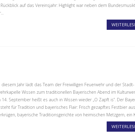
 Rückblick auf das Vereinsjahr: Highlight war neben dem Bundesmusikf
..
WEITERLESE
n diesem Jahr lädt das Team der Freiwilligen Feuerwehr und der Stadt
ehrkapelle Wissen zum traditionellen Bayerischen Abend im Kulturwe
m 14. September heißt es auch in Wissen wieder „O Zapft is“. Der Baye
teht für Tradition und bayerisches Flair: Frisch gezapftes Festbier au
rkrügen, bayerische Traditionsgerichte von heimischen Metzgern, ein Ku
WEITERLESE