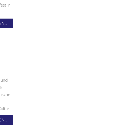
est in
N...
- und
rk
rische
s
ltur...
N...