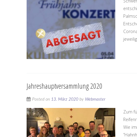
Schwer
entsch
Palmso
Entsch
Corona
jeweili
Jahreshauptversammlung 2020
Posted on
13. März 2020
by
Webmaster
Zum fü
Reifen
Wie im
“Hahnh