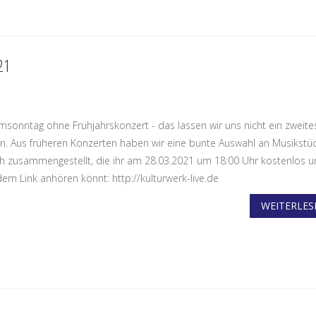
21
lmsonntag ohne Frühjahrskonzert - das lassen wir uns nicht ein zweite
. Aus früheren Konzerten haben wir eine bunte Auswahl an Musikstü
ch zusammengestellt, die ihr am 28.03.2021 um 18:00 Uhr kostenlos u
dem Link anhören könnt: http://kulturwerk-live.de
WEITERLESE