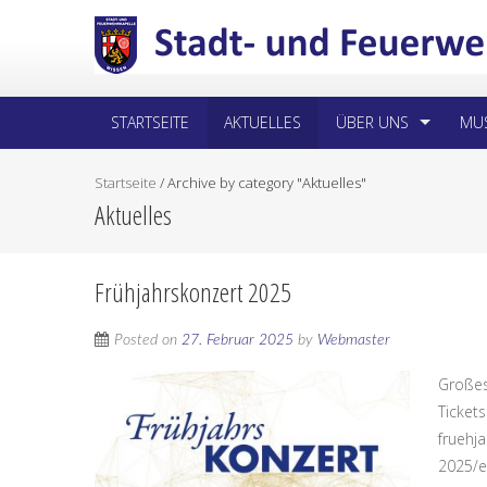
STARTSEITE
AKTUELLES
ÜBER UNS
MUS
Startseite
/
Archive by category "Aktuelles"
Aktuelles
Frühjahrskonzert 2025
Posted on
27. Februar 2025
by
Webmaster
Großes
Tickets
fruehj
2025/