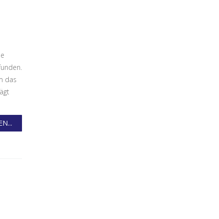
he
funden.
em das
ägt
N...