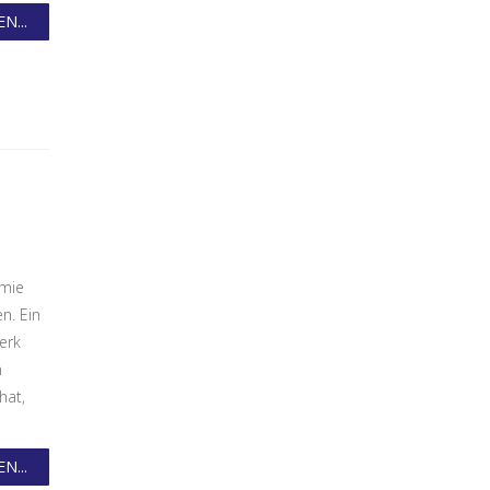
N...
emie
n. Ein
erk
n
hat,
N...