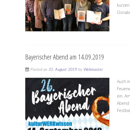
kurzen
Osnabr.
Bayerischer Abend am 14.09.2019
Posted on
31. August 2019
by
Webmaster
Auch i
Feuerw
ein. A
Abend s
Festbie