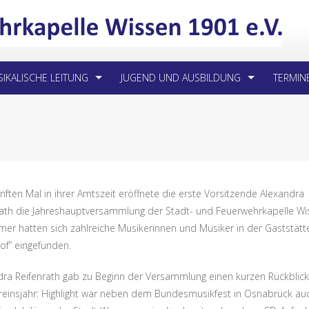
IKALISCHE LEITUNG
JUGEND UND AUSBILDUNG
TERMIN
ften Mal in ihrer Amtszeit eröffnete die erste Vorsitzende Alexandra
rath die Jahreshauptversammlung der Stadt- und Feuerwehrkapelle Wi
mer hatten sich zahlreiche Musikerinnen und Musiker in der Gaststätt
of” eingefunden.
dra Reifenrath gab zu Beginn der Versammlung einen kurzen Rückblick
reinsjahr: Highlight war neben dem Bundesmusikfest in Osnabrück au