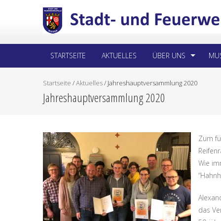
STARTSEITE
AKTUELLES
ÜBER UNS
MUS
Startseite
/
Aktuelles
/
Jahreshauptversammlung 2020
Jahreshauptversammlung 2020
Zum fün
Reifen
Wie im
“Hahnh
Alexan
das Ve