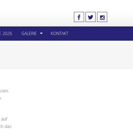
E 2026
GALERIE
KONTAKT
ssen.
e
 auf
ch das