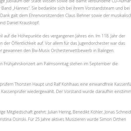
rige Jubiläum der Stadt Wissen sowie die damit verbundene CD-Aufn
r Band „Hännes“. Sie bedankte sich bei ihrem Vorstandsteam und bei 
er Dank galt dem Ehrenvorsitzenden Claus Behner sowie der musikalis
und Daniel Krauskopf.
il auf die Höhepunkte des vergangenen Jahres ein. Im 118. Jahr der
n der Öffentlichkeit auf. Vor allem für das Jugendorchester war das
ker gewannen den Bw-Musix Orchesterwettbewerb in Balingen.
ßen Frühjahrskonzert am Palmsonntag stehen im September die
nprüfern Thorsten Haupt und Ralf Kohlhaas eine einwandfreie Kassenf
s Kassenprüfer wiedergewählt. Der Vorstand wurde daraufhin einstimm
ge Mitgliedschaft geehrt: Julian Hering, Benedikt Köhler, Jonas Schneid
istina Osinski. Für 25 Jahre aktives Musizieren wurde Simon Orthen