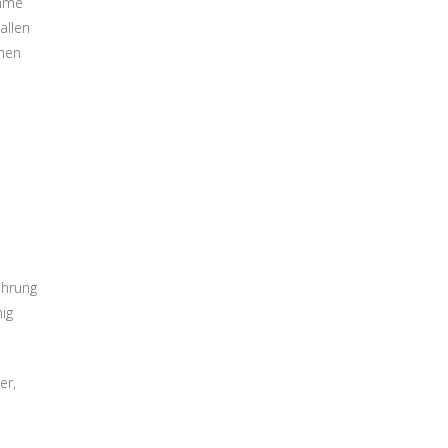
ahme
allen
chen
ührung
ig
er,