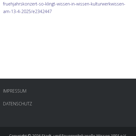
fruehjahrskonzert-so-klingt-wissen-in-wissen-
kulturwerkwissen-
am-13-4-2025/e2342447
IMPRESSUM
DATENSCHUTZ
Copyright © 2026
Stadt- und Feuerwehrkapelle Wissen 1901 e.V.