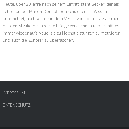
Heute, über 20 Jahre nach seinem Eintritt, steht Becker, der als
Lehrer an der Marion-Dönhoff-Realschule plus in Wissen
unterrichtet, auch weiterhin dem Verein vor, konnte zusammen
mit den Musikern zahlreiche Erfolge verzeichnen und schafft es
immer wieder aufs Neue, sie zu Höchstleistungen zu motivieren
und auch die Zuhörer zu überraschen.
IMPRESSUM
DATENSCHUTZ