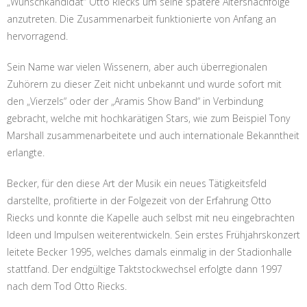
„Wunschkandidat“ Otto Riecks um seine spätere Altersnachfolge
anzutreten. Die Zusammenarbeit funktionierte von Anfang an
hervorragend.
Sein Name war vielen Wissenern, aber auch überregionalen
Zuhörern zu dieser Zeit nicht unbekannt und wurde sofort mit
den „Vierzels“ oder der „Aramis Show Band“ in Verbindung
gebracht, welche mit hochkarätigen Stars, wie zum Beispiel Tony
Marshall zusammenarbeitete und auch internationale Bekanntheit
erlangte.
Becker, für den diese Art der Musik ein neues Tätigkeitsfeld
darstellte, profitierte in der Folgezeit von der Erfahrung Otto
Riecks und konnte die Kapelle auch selbst mit neu eingebrachten
Ideen und Impulsen weiterentwickeln. Sein erstes Frühjahrskonzert
leitete Becker 1995, welches damals einmalig in der Stadionhalle
stattfand. Der endgültige Taktstockwechsel erfolgte dann 1997
nach dem Tod Otto Riecks.