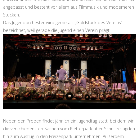
angepasst und besteht vor allem aus Filmmusik und moderneren
Stücken.
Das Jugendorchester wird gerne als „Goldstück des Vereins“
bezeichnet, weil gerade die Jugend einen Verein prägt.
Neben den Proben findet jährlich ein Jugendtag statt, bei dem wir
die verschiedensten Sachen vom Kletterpark über Schnitzeljagden
hin zum Ausflug in den Freizeitpark unternehmen. Außerdem