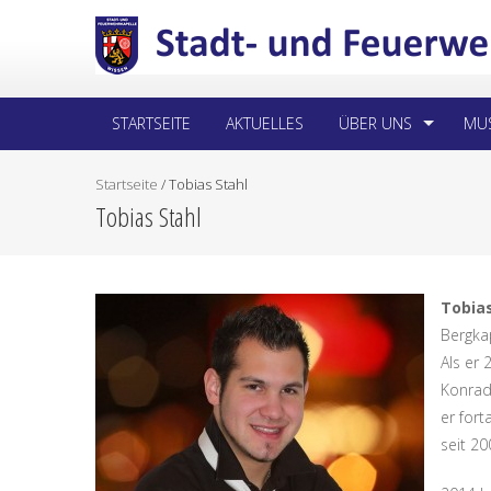
STARTSEITE
AKTUELLES
ÜBER UNS
MUS
Startseite
/
Tobias Stahl
Tobias Stahl
Tobias
Bergka
Als er
Konrad
er for
seit 20