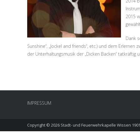
2014 be
Instrum
2015 w
gewählt
Dank s
Sunshine“, „Jockel and friends“, etc.) und dem Erlernen 
der Unterhaltungsmusik der „Dicken Backen“ tatkräftig u
IMPRESSUM
Copyright © 2026
Stadt- und Feuerwehrkapelle Wissen 1901