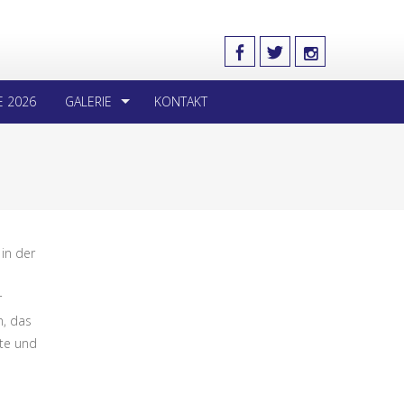
E 2026
GALERIE
KONTAKT
in der
r
n, das
lte und