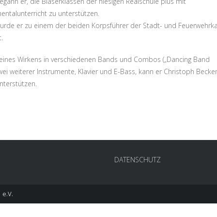
gann er, die Bläserklassen der hiesigen Realschule plus mit
entalunterricht zu unterstützen.
urde er zu einem der beiden Korpsführer der Stadt- und Feuerwehrka
.
eines Wirkens in verschiedenen Bands und Combos („Dancing Band
zwei weiterer Instrumente, Klavier und E-Bass, kann er Christoph Becker
nterstützen.
DATENSCHUTZ
 e.V.