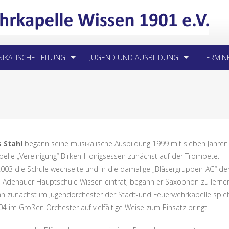
IKALISCHE LEITUNG
JUGEND UND AUSBILDUNG
TERMIN
 Stahl
begann seine musikalische Ausbildung 1999 mit sieben Jahren 
pelle „Vereinigung“ Birken-Honigsessen zunächst auf der Trompete.
 2003 die Schule wechselte und in die damalige „Bläsergruppen-AG“ de
 Adenauer Hauptschule Wissen eintrat, begann er Saxophon zu lerne
tan zunächst im Jugendorchester der Stadt-und Feuerwehrkapelle spie
04 im Großen Orchester auf vielfältige Weise zum Einsatz bringt.