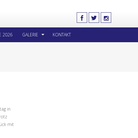
E 2026
GALERIE
KONTAKT
tag in
rotz
lück mit