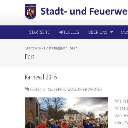
STARTSEITE
AKTUELLES
ÜBER UNS
MUS
Startseite
/
Posts tagged "Porz"
Porz
Karneval 2016
Posted on
18. Februar 2016
by
FKWAdmin
Wie in
Wissen
zahlrei
dem We