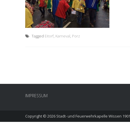
Tagged
Eitorf
,
Karneval
,
Porz
IMPRESSUM
Copyright © 2026
Stadt- und Feuerwehrkapelle Wissen 1901