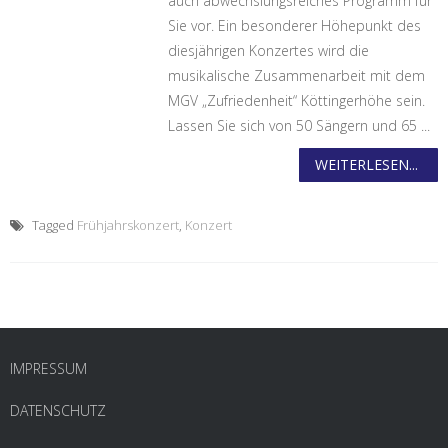
auch abwechslungsreiches Programm für
Sie vor. Ein besonderer Höhepunkt des
diesjährigen Konzertes wird die
musikalische Zusammenarbeit mit dem
MGV „Zufriedenheit“ Köttingerhöhe sein.
Lassen Sie sich von 50 Sängern und 65 ...
WEITERLESEN...
Tagged
Frühjahrskonzert
,
Konzert
IMPRESSUM
DATENSCHUTZ