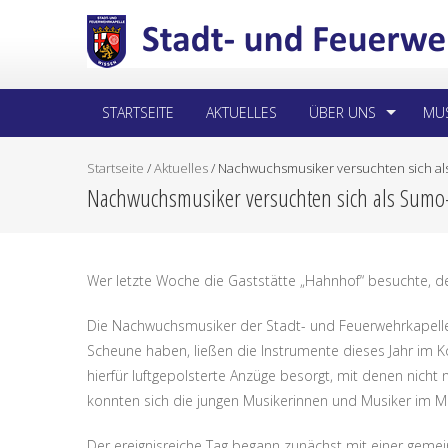
STARTSEITE
AKTUELLES
ÜBER UNS
MUS
Startseite
/
Aktuelles
/
Nachwuchsmusiker versuchten sich al
Nachwuchsmusiker versuchten sich als Sumo
Wer letzte Woche die Gaststätte „Hahnhof“ besuchte, de
Die Nachwuchsmusiker der Stadt- und Feuerwehrkapelle
Scheune haben, ließen die Instrumente dieses Jahr im Ko
hierfür luftgepolsterte Anzüge besorgt, mit denen nicht
konnten sich die jungen Musikerinnen und Musiker im M
Der ereignisreiche Tag begann zunächst mit einer gemein