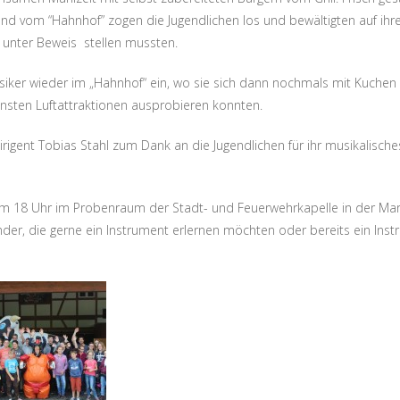
end vom “Hahnhof” zogen die Jugendlichen los und bewältigten auf ih
 unter Beweis stellen mussten.
usiker wieder im „Hahnhof“ ein, wo sie sich dann nochmals mit Kuche
ensten Luftattraktionen ausprobieren konnten.
Dirigent Tobias Stahl zum Dank an die Jugendlichen für ihr musikalische
um 18 Uhr im Probenraum der Stadt- und Feuerwehrkapelle in der Mar
inder, die gerne ein Instrument erlernen möchten oder bereits ein Ins