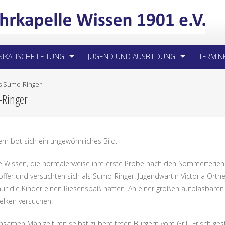
IKALISCHE LEITUNG
JUGEND UND AUSBILDUNG
TERMIN
s Sumo-Ringer
-Ringer
m bot sich ein ungewöhnliches Bild.
 Wissen, die normalerweise ihre erste Probe nach den Sommerferien 
ffer und versuchten sich als Sumo-Ringer. Jugendwartin Victoria Orthei
 nur die Kinder einen Riesenspaß hatten. An einer großen aufblasbaren
elken versuchen.
samen Mahlzeit mit selbst zubereiteten Burgern vom Grill. Frisch ges