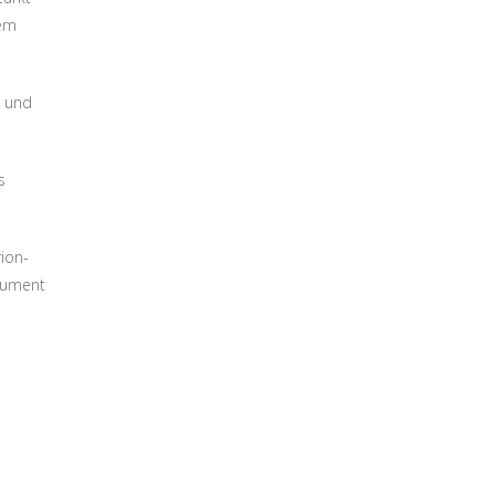
rem
n und
s
ion-
trument