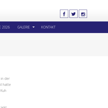
E 2026
GALERIE
KONTAKT
in der
l hatte
 Kuh
tärkt