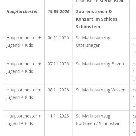
Lebenshilfe Steckenstein
Hauptorchester
19.09.2026
Zapfenstreich &
Konzert im Schloss
Schönstein
Hauptorchester +
06.11.2026
St. Martinsumzug
c
Jugend + Kids
Öttershagen
1
U
Hauptorchester +
07.11.2026
St. Martinsumzug Bitzen
c
Jugend + Kids
1
U
Hauptorchester +
08.11.2026
St. Martinsumzug Wissen
c
Jugend + Kids
1
U
Hauptorchester +
11.11.2026
St. Martinsumzug
c
Jugend + Kids
Köttingen / Schönstein
1
U