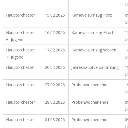
U
Hauptorchester
15.02.2026
Karnevalsumzug Porz
0
U
Hauptorchester
16.02.2026
Karnevalsumzug Eitorf
1
+ Jugend
U
Hauptorchester
17.02.2026
Karnevalsumzug Wissen
1
+ Jugend
U
Hauptorchester
20.02.2026
Jahreshauptversammlung
1
U
Hauptorchester
27.02.2026
Probenwochenende
1
U
Hauptorchester
28.02.2026
Probenwochenende
0
U
Hauptorchester
01.03.2026
Probenwochenende
0
U