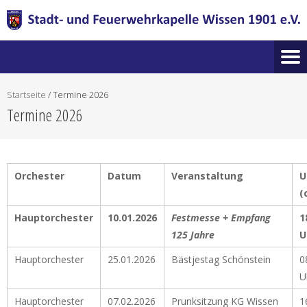
Startseite
/
Termine 2026
Termine 2026
Orchester
Datum
Veranstaltung
U
(
Hauptorchester
10.01.2026
Festmesse + Empfang
1
125 Jahre
U
Hauptorchester
25.01.2026
Bästjestag Schönstein
0
U
Hauptorchester
07.02.2026
Prunksitzung KG Wissen
1