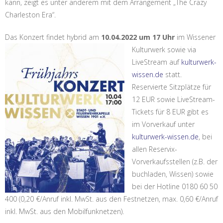
kann, zeigt es unter anderem mit dem Arrangement „The Crazy
Charleston Era“.
Das Konzert findet hybrid am
10.04.2022 um 17 Uhr
im Wissener
Kulturwerk
sowie via
LiveStream auf
kulturwerk-
wissen.de
statt.
Reservierte Sitzplätze für
12 EUR sowie LiveStream-
Tickets für 8 EUR gibt es
im Vorverkauf unter
kulturwerk-wissen.de
, bei
allen Reservix-
Vorverkaufsstellen (z.B. der
buchladen, Wissen) sowie
bei der Hotline 0180 60 50
400 (0,20 €/Anruf inkl. MwSt. aus den Festnetzen, max. 0,60 €/Anruf
inkl. MwSt. aus den Mobilfunknetzen).